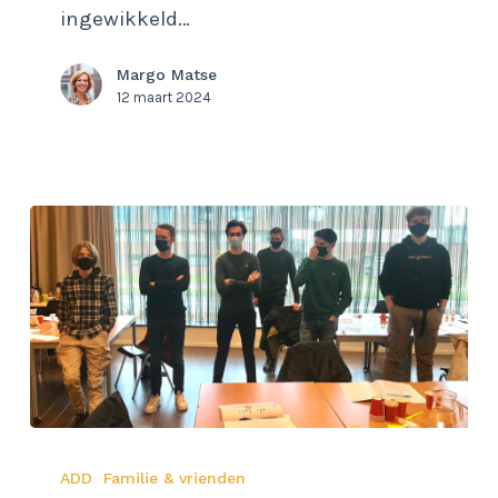
ingewikkeld…
ADD
bij
Margo Matse
volwassenen
12 maart 2024
Lieve
ADD
Familie & vrienden
ouders