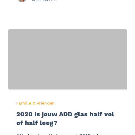
pakken
zegt
niets
over
je
intelligentie
2020
Familie & vrienden
Is
2020 Is jouw ADD glas half vol
jouw
of half leeg?
ADD