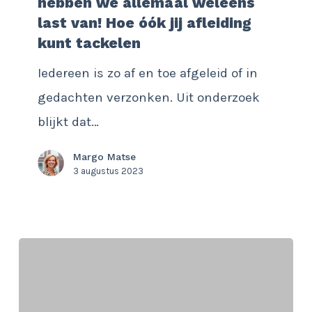
hebben we allemaal weleens
bubbel
last van! Hoe óók jij afleiding
zitten,
kunt tackelen
dáár
Iedereen is zo af en toe afgeleid of in
hebben
gedachten verzonken. Uit onderzoek
we
blijkt dat…
allemaal
weleens
Margo Matse
3 augustus 2023
last
van!
Hoe
óók
jij
afleiding