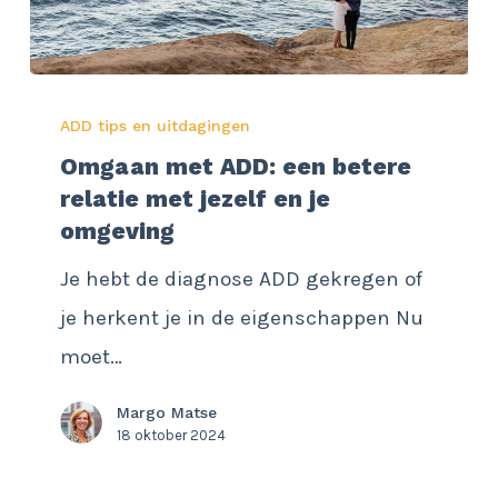
Omgaan
ADD tips en uitdagingen
met
Omgaan met ADD: een betere
ADD:
relatie met jezelf en je
een
omgeving
betere
Je hebt de diagnose ADD gekregen of
relatie
je herkent je in de eigenschappen Nu
met
moet…
jezelf
en
Margo Matse
18 oktober 2024
je
omgeving