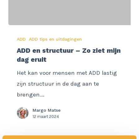
ADD
ADD
ADD tips en uitdagingen
en
ADD en structuur – Zo ziet mijn
structuur
dag eruit
–
Het kan voor mensen met ADD lastig
Zo
zijn structuur in de dag aan te
ziet
brengen.…
mijn
dag
Margo Matse
eruit
12 maart 2024