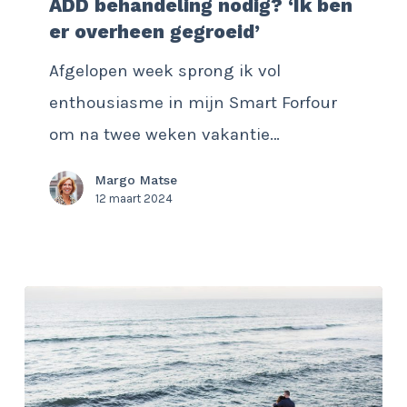
ADD behandeling nodig? ‘Ik ben
nodig?
er overheen gegroeid’
‘Ik
Afgelopen week sprong ik vol
ben
enthousiasme in mijn Smart Forfour
er
om na twee weken vakantie…
overheen
gegroeid’
Margo Matse
12 maart 2024