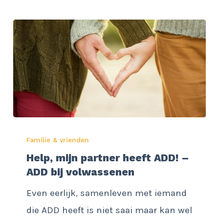
Help,
Familie & vrienden
mijn
Help, mijn partner heeft ADD! –
partner
ADD bij volwassenen
heeft
Even eerlijk, samenleven met iemand
ADD!
die ADD heeft is niet saai maar kan wel
–