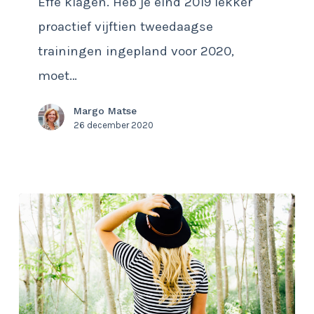
Effe klagen. Heb je eind 2019 lekker
glas
proactief vijftien tweedaagse
half
trainingen ingepland voor 2020,
vol
moet…
of
half
Margo Matse
leeg?
26 december 2020