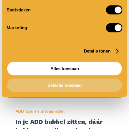
je
Margo Matse
Statistieken
ADD
5 april 2021
Marketing
Details tonen
Alles toestaan
Selectie toestaan
In
ADD tips en uitdagingen
je
In je ADD bubbel zitten, dáár
ADD