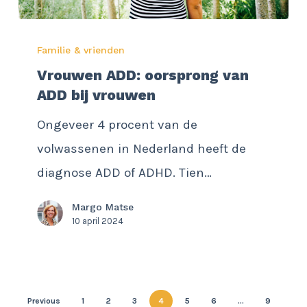
Vrouwen
Familie & vrienden
ADD:
Vrouwen ADD: oorsprong van
oorsprong
ADD bij vrouwen
van
Ongeveer 4 procent van de
ADD
volwassenen in Nederland heeft de
bij
diagnose ADD of ADHD. Tien…
vrouwen
Margo Matse
10 april 2024
Previous
1
2
3
4
5
6
…
9