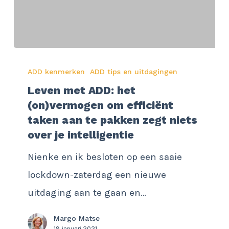
kunt
tackelen
Leven
ADD kenmerken
ADD tips en uitdagingen
met
Leven met ADD: het
ADD:
(on)vermogen om efficiënt
het
taken aan te pakken zegt niets
(on)vermogen
over je intelligentie
om
Nienke en ik besloten op een saaie
efficiënt
lockdown-zaterdag een nieuwe
taken
uitdaging aan te gaan en…
aan
te
Margo Matse
19 januari 2021