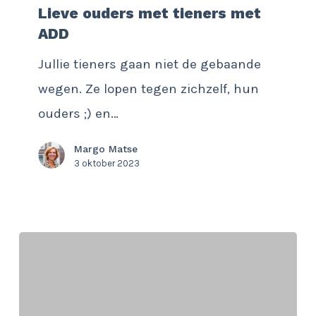
Lieve ouders met tieners met
met
ADD
tieners
Jullie tieners gaan niet de gebaande
met
wegen. Ze lopen tegen zichzelf, hun
ADD
ouders ;) en…
Margo Matse
3 oktober 2023