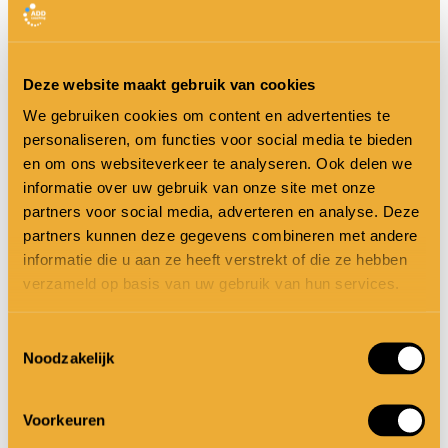
Deze website maakt gebruik van cookies
We gebruiken cookies om content en advertenties te
personaliseren, om functies voor social media te bieden
en om ons websiteverkeer te analyseren. Ook delen we
informatie over uw gebruik van onze site met onze
partners voor social media, adverteren en analyse. Deze
partners kunnen deze gegevens combineren met andere
6
informatie die u aan ze heeft verstrekt of die ze hebben
ADD kenmerken
ADD tips en uitdagingen
Tips
verzameld op basis van uw gebruik van hun services.
6 Tips om te dealen met je ADD
om
Toestemmingsselectie
te
Dealen met je ADD. Voor mij betekent
Noodzakelijk
dealen
ADD dat ik regelmatig dingen door
met
elkaar doe.…
Voorkeuren