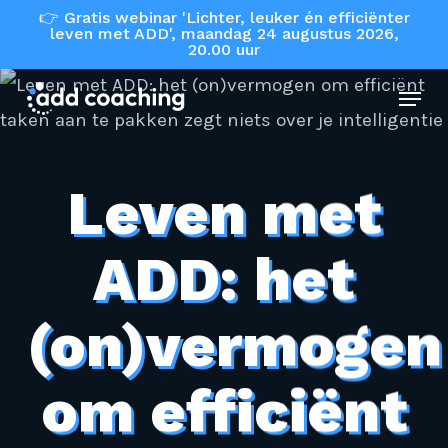
Skip
👉 Gratis webinar 'Lichter, leuker én efficiënter
leven met ADD', maandag 24 augustus 2026,
to
20.00 uur
main
Menu
content
Leven met
ADD: het
(on)vermogen
om efficiënt