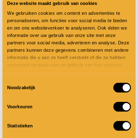
Deze website maakt gebruik van cookies
In het boek ‘
Het ADD-syndroom
’
We gebruiken cookies om content en advertenties te
(afschuwelijke titel; ) kwam ik deze uitleg
personaliseren, om functies voor social media te bieden
en om ons websiteverkeer te analyseren. Ook delen we
tegen over het disfunctioneren van de
informatie over uw gebruik van onze site met onze
executieve functies (die je zeker nodig hebt
partners voor social media, adverteren en analyse. Deze
partners kunnen deze gegevens combineren met andere
bij bakken en koken) ondanks een hoge
informatie die u aan ze heeft verstrekt of die ze hebben
intelligentie:
verzameld op basis van uw gebruik van hun services.
Toestemmingsselectie
De tekortkomingen en beperkingen van de
Noodzakelijk
executieve functies spelen een belangrijke
rol in het, foutief of onvoldoende, aansturen
Voorkeuren
van cognitieve processen. Het kan zelfs zo
zijn dat personen met ADD een hoge
Statistieken
intelligentie hebben en geen leerstoornissen