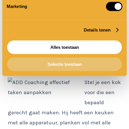
Marketing
hebben maar wel chronisch problemen met
het effectief aanpakken van taken. Je kunt
hen vergelijken met een ongeorganiseerde
Details tonen
kok die een maaltijd op tafel probeert te
Alles toestaan
zetten:
Selectie toestaan
Effectief taken aanpakken
Stel je een kok
voor die een
bepaald
gerecht gaat maken. Hij heeft een keuken
met alle apparatuur, planken vol met alle