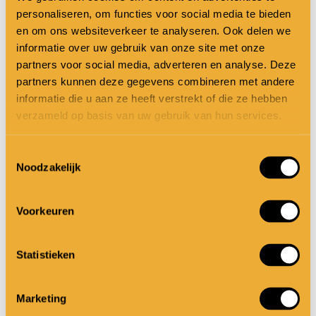
gemutst wordt? En ik weet het, hoor, ik mag
personaliseren, om functies voor social media te bieden
en om ons websiteverkeer te analyseren. Ook delen we
niet zomaar voorbij hollen aan de ellende, de
informatie over uw gebruik van onze site met onze
burn-outs en de overbelasting van de tijd
partners voor social media, adverteren en analyse. Deze
waarin we leven, maar ik kom het in
partners kunnen deze gegevens combineren met andere
informatie die u aan ze heeft verstrekt of die ze hebben
miniformaat ook tegen bij mijn bloedeigen
verzameld op basis van uw gebruik van hun services.
DNA-dragers, als ik vraag of de vaatwasser
Toestemmingsselectie
uitgeruimd kan worden en zoon en dochter
Noodzakelijk
elkaar ervan beschuldigen dat de ander nog
niks heeft gedaan! In de tijd dat ze
Voorkeuren
kissebissen, heb ik dat ding al drie keer
uitgeruimd. En daar gaat het nou net mis
Statistieken
natuurlijk. 😉
Marketing