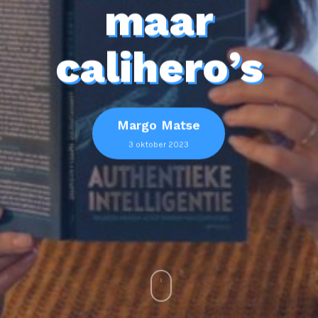
maar
calihero’s
Margo Matse
3 oktober 2023