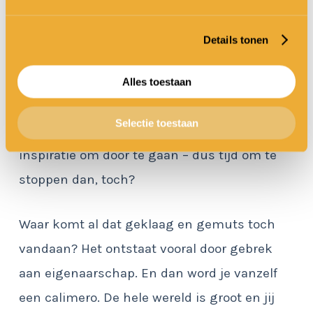
Binnen bedrijven groot en klein kom je de
klagers tegen. Ook in het onderwijs waar ik
Details tonen
tien jaar werkzaam ben geweest, zaten
zuurpruimen die over elke vergadering en
Alles toestaan
studiedag iets te zeuren hadden. Na tien jaar
Selectie toestaan
had ik het ook wel gehad en miste ik
inspiratie om door te gaan – dus tijd om te
stoppen dan, toch?
Waar komt al dat geklaag en gemuts toch
vandaan? Het ontstaat vooral door gebrek
aan eigenaarschap. En dan word je vanzelf
een calimero. De hele wereld is groot en jij