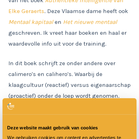
van het boek
Authentieke intelligentie
van
Elke Geraerts
. Deze Vlaamse dame heeft ook
Mentaal kapitaal
en
Het nieuwe mentaal
geschreven. Ik vreet haar boeken en haal er
waardevolle info uit voor de training.
In dit boek schrijft ze onder andere over
calimero’s en calihero’s. Waarbij de
klaagcultuur (reactief) versus eigenaarschap
(proactief) onder de loep wordt genomen.
Klagers kom je overal tegen
Deze website maakt gebruik van cookies
Valt het jou ook op dat er zo snel gezeurd en
We gebruiken cookies om content en advertenties te