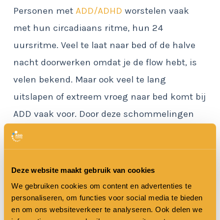
Personen met
ADD/ADHD
worstelen vaak
met hun circadiaans ritme, hun 24
uursritme. Veel te laat naar bed of de halve
nacht doorwerken omdat je de flow hebt, is
velen bekend. Maar ook veel te lang
uitslapen of extreem vroeg naar bed komt bij
ADD vaak voor. Door deze schommelingen
ligt niet alleen een onrustig brein op de loer,
maar ook een verhoogde kans op obesitas
(door verstoord eetritme) depressies en een
Deze website maakt gebruik van cookies
verminderde weerstand, waardoor je
We gebruiken cookies om content en advertenties te
personaliseren, om functies voor social media te bieden
vatbaarder bent voor ziektes. Een gezond
en om ons websiteverkeer te analyseren. Ook delen we
waak-slaapritme is extra noodzakelijk, maar