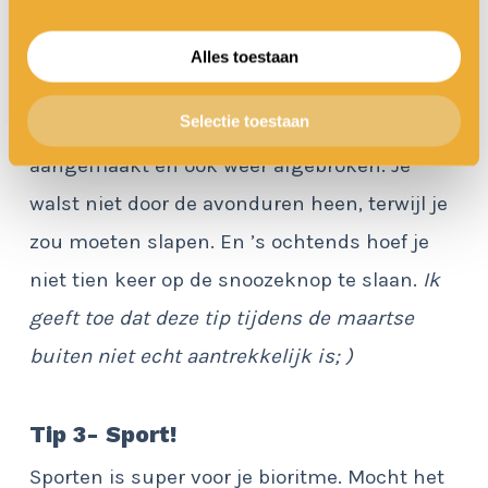
Als je in de natuur meedeint met de tijd, ga
je vanzelf eerder naar bed. En je wordt
Alles toestaan
wakker als het licht wordt. Melatonine wordt
Selectie toestaan
zo op een natuurlijk manier op de juiste tijd
aangemaakt en ook weer afgebroken. Je
walst niet door de avonduren heen, terwijl je
zou moeten slapen. En ’s ochtends hoef je
niet tien keer op de snoozeknop te slaan.
Ik
geeft toe dat deze tip tijdens de maartse
buiten niet echt aantrekkelijk is; )
Tip 3- Sport!
Sporten is super voor je bioritme. Mocht het