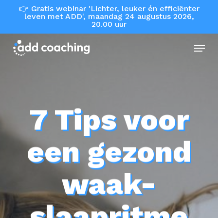
Skip
👉 Gratis webinar 'Lichter, leuker én efficiënter
leven met ADD', maandag 24 augustus 2026,
to
20.00 uur
main
Menu
content
7 Tips voor
een gezond
waak-
slaapritme