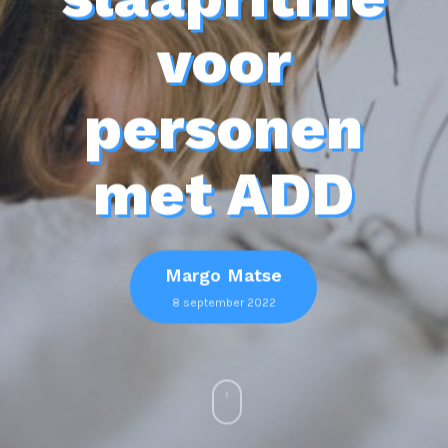
voor
personen
met ADD
Margo Matse
8 september 2022