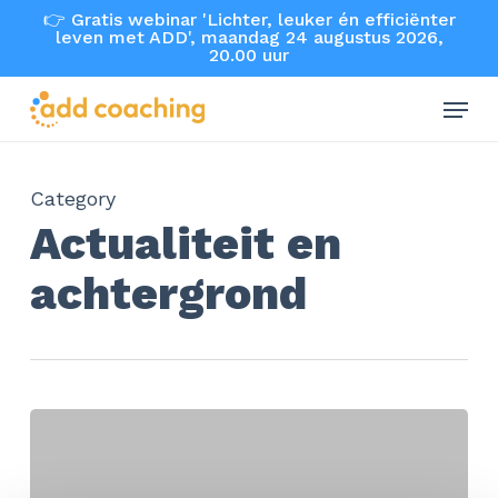
Skip
👉 Gratis webinar 'Lichter, leuker én efficiënter
leven met ADD', maandag 24 augustus 2026,
to
20.00 uur
main
Menu
content
Category
Actualiteit en
achtergrond