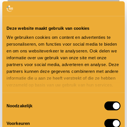
Deze website maakt gebruik van cookies
We gebruiken cookies om content en advertenties te
ADHD
personaliseren, om functies voor social media te bieden
Actualiteit en achtergrond
In de Media
of
en om ons websiteverkeer te analyseren. Ook delen we
informatie over uw gebruik van onze site met onze
ADD?
Interview
partners voor social media, adverteren en analyse. Deze
ADHD of ADD? Kom uit je hokje!
Kom
partners kunnen deze gegevens combineren met andere
uit
informatie die u aan ze heeft verstrekt of die ze hebben
Waarom we moeten waken om AD(H)D
verzameld op basis van uw gebruik van hun services.
je
als stoornis in ons zelfbeeld te
hokje!
Toestemmingsselectie
integreren
Noodzakelijk
Margo Matse
26 maart 2024
Voorkeuren