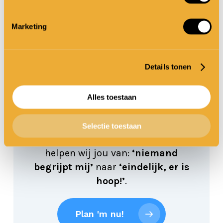
Marketing
Beschikbare slots
Gratis ADD
Details tonen
date
Alles toestaan
Plan vandaag* nog je persoonlijke
Selectie toestaan
kennismaking. In deze gratis call
helpen wij jou van:
‘niemand
begrijpt mij’
naar
‘eindelijk, er is
hoop!’
.
Plan 'm nu!