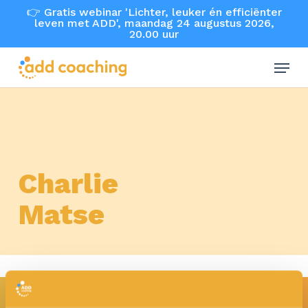
Skip
👉 Gratis webinar 'Lichter, leuker én efficiënter
leven met ADD', maandag 24 augustus 2026,
to
20.00 uur
main
Menu
content
Charlie
Matse