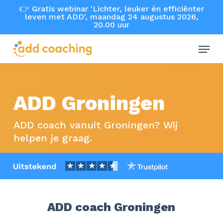
Skip
👉 Gratis webinar 'Lichter, leuker én efficiënter
leven met ADD', maandag 24 augustus 2026,
to
20.00 uur
main
Menu
content
ADD Groningen
ADD coach vanuit Groningen? Wij
helpen je graag.
ADD coach Groningen