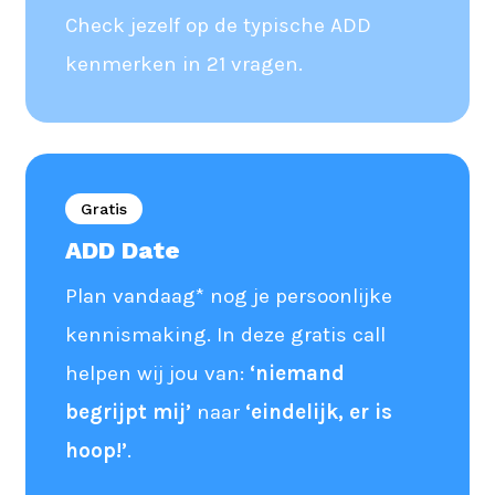
Check jezelf op de typische ADD
kenmerken in 21 vragen.
Gratis
ADD Date
Plan vandaag* nog je persoonlijke
kennismaking. In deze gratis call
helpen wij jou van:
‘niemand
begrijpt mij’
naar
‘eindelijk, er is
hoop!’
.