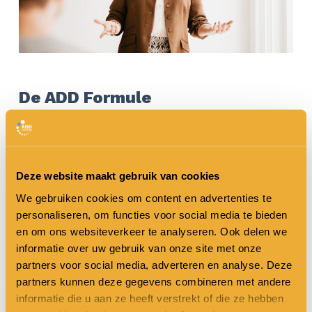
De ADD Formule
Bij ‘
De ADD Formule
’ leer je in negen
videolessen over krachtige manieren om
meer rust en effectiviteit in je leven te
Deze website maakt gebruik van cookies
hebben. In deze lessen deelt Margo uitleg
We gebruiken cookies om content en advertenties te
personaliseren, om functies voor social media te bieden
over ADD die je waarschijnlijk eerder had
en om ons websiteverkeer te analyseren. Ook delen we
willen weten. Iedere week ontvang je een
informatie over uw gebruik van onze site met onze
partners voor social media, adverteren en analyse. Deze
nieuwe les in de mail en iedere maand is er
partners kunnen deze gegevens combineren met andere
een Lunch & Learn sessie die je kunt
informatie die u aan ze heeft verstrekt of die ze hebben