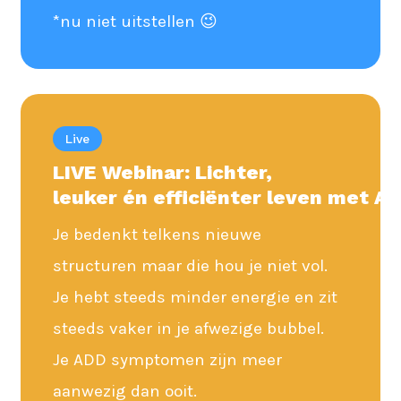
*nu niet uitstellen 😉
Live
LIVE Webinar: Lichter,
leuker
én
efficiënter
leven
met
AD
Je bedenkt telkens nieuwe
structuren maar die hou je niet vol.
Je hebt steeds minder energie en zit
steeds vaker in je afwezige bubbel.
Je ADD symptomen zijn meer
aanwezig dan ooit.