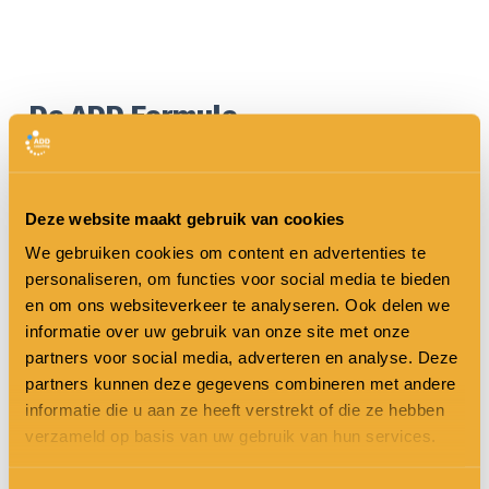
De ADD Formule
Bij onze training ‘De ADD Formule’ leer je
over manieren om meer rust en effectiviteit
Deze website maakt gebruik van cookies
in je leven te creëren. In negen videolessen
We gebruiken cookies om content en advertenties te
deelt Margo de uitleg over ADD die je altijd al
personaliseren, om functies voor social media te bieden
en om ons websiteverkeer te analyseren. Ook delen we
had willen weten. Elke week ontvang je een
informatie over uw gebruik van onze site met onze
nieuwe les in de mailbox en iedere maand
partners voor social media, adverteren en analyse. Deze
partners kunnen deze gegevens combineren met andere
kun je deelnemen aan de Lunch & Learn
informatie die u aan ze heeft verstrekt of die ze hebben
bijeenkomst. Hier kun je al jouw vragen
verzameld op basis van uw gebruik van hun services.
direct aan Margo stellen. We begrijpen dat je