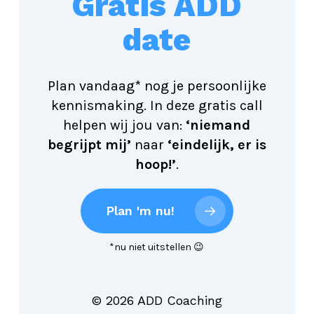
Gratis ADD
date
Plan vandaag* nog je persoonlijke
kennismaking. In deze gratis call
helpen wij jou van:
‘niemand
begrijpt mij’
naar
‘eindelijk, er is
hoop!’
.
Plan 'm nu!
*nu niet uitstellen 😉
©
2026
ADD Coaching