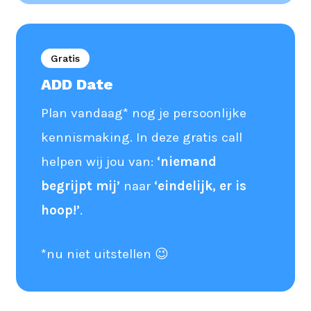
Gratis
ADD Date
Plan vandaag* nog je persoonlijke
kennismaking. In deze gratis call
helpen wij jou van:
‘niemand
begrijpt mij’
naar
‘eindelijk, er is
hoop!’
.
*nu niet uitstellen 😉