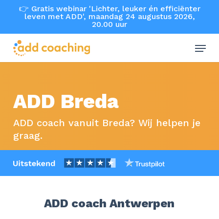
Skip
👉 Gratis webinar 'Lichter, leuker én efficiënter
leven met ADD', maandag 24 augustus 2026,
to
20.00 uur
main
Menu
content
ADD Breda
ADD coach vanuit Breda? Wij helpen je
graag.
ADD coach Antwerpen