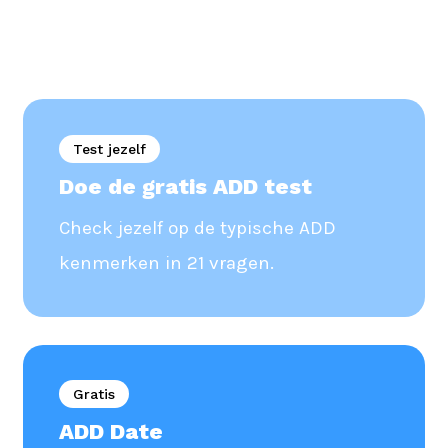
Test jezelf
Doe de gratis ADD test
Check jezelf op de typische ADD
kenmerken in 21 vragen.
Gratis
ADD Date