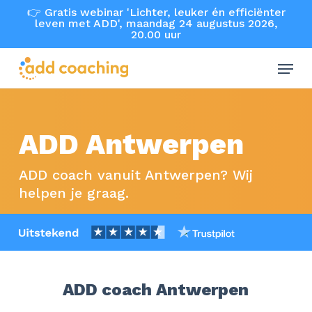
Skip
👉 Gratis webinar 'Lichter, leuker én efficiënter
leven met ADD', maandag 24 augustus 2026,
to
20.00 uur
main
Menu
content
ADD Antwerpen
ADD coach vanuit Antwerpen? Wij
helpen je graag.
ADD coach Antwerpen