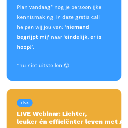
Plan vandaag* nog je persoonlijke
kennismaking. In deze gratis call
helpen wij jou van:
‘niemand
begrijpt mij’
naar
‘eindelijk, er is
hoop!’
.
*nu niet uitstellen 😉
Live
LIVE Webinar: Lichter,
leuker
én
efficiënter
leven
met
AD