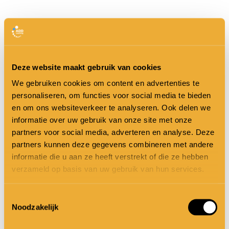
De ADD Formule
In onze ‘
ADD Formule
’ ontdek je in 9 lessen
Deze website maakt gebruik van cookies
krachtige strategieën om meer rust en
We gebruiken cookies om content en advertenties te
effectiviteit in je leven te brengen. Margo
personaliseren, om functies voor social media te bieden
en om ons websiteverkeer te analyseren. Ook delen we
deelt inzichten over ADD die je altijd al had
informatie over uw gebruik van onze site met onze
willen begrijpen. Wekelijks ontvang je een
partners voor social media, adverteren en analyse. Deze
partners kunnen deze gegevens combineren met andere
nieuwe les rechtstreeks in je inbox,
informatie die u aan ze heeft verstrekt of die ze hebben
daarnaast kun je maandelijks deelnemen
verzameld op basis van uw gebruik van hun services.
aan de Lunch & Learn sessies, waarin je
Toestemmingsselectie
Margo persoonlijk al je vragen kunt stellen.
Noodzakelijk
Ook heb je dagelijks toegang tot de